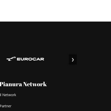
❯
Pianura Network
Il Network
Partner