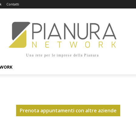
k
Contatti
Una rete per le imprese della Pianura
TWORK
Prenota appuntamenti con altre aziende