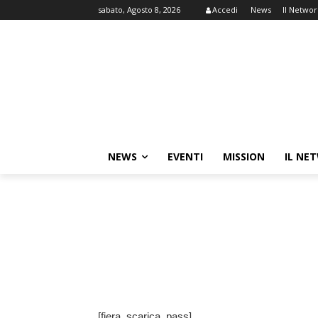
sabato, Agosto 8, 2026
Accedi
News
Il Networ
NEWS
EVENTI
MISSION
IL NE
[fiera_scarica_pass]