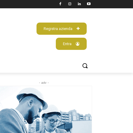
Registra azienda
Entra
- adv -