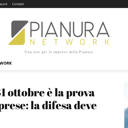
twork
Contatti
Una rete per le imprese della Pianura
TWORK
1 ottobre è la prova 
rese: la difesa deve 