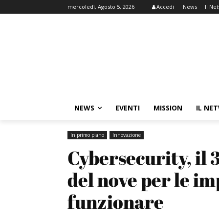
mercoledì, Agosto 5, 2026
Accedi
News
Il Ne
NEWS
EVENTI
MISSION
IL NE
In primo piano
Innovazione
Cybersecurity, il 3
del nove per le imp
funzionare