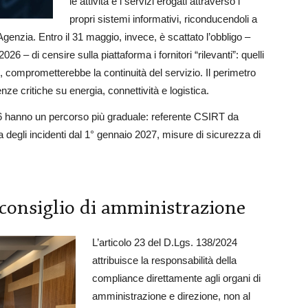
le attività e i servizi erogati attraverso i
propri sistemi informativi, riconducendoli a
Agenzia. Entro il 31 maggio, invece, è scattato l’obbligo –
 – di censire sulla piattaforma i fornitori “rilevanti”: quelli
li, comprometterebbe la continuità del servizio. Il perimetro
nze critiche su energia, connettività e logistica.
26 hanno un percorso più graduale: referente CSIRT da
ca degli incidenti dal 1° gennaio 2027, misure di sicurezza di
 consiglio di amministrazione
L’articolo 23 del D.Lgs. 138/2024
attribuisce la responsabilità della
compliance direttamente agli organi di
amministrazione e direzione, non al