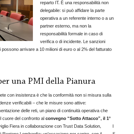
reparto IT. È una responsabilità non
delegabile: si può affidare la parte
operativa a un referente interno o a un
partner esterno, ma non la
responsabilità formale in caso di
verifica o di incidente. Le sanzioni
i possono arrivare a 10 milioni di euro o al 2% del fatturato
 per una PMI della Pianura
ipete con insistenza è che la conformità non si misura sulla
enze verificabili – che le misure sono attive:
mentazione delle reti, un piano di continuità operativa che
l cuore del confronto al
convegno “Sotto Attacco”, il 1°
glio Fiera in collaborazione con Trust Data Solution,
I
di Regione Lombardia: un’occasione per capire, con il
S