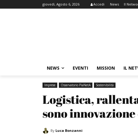
giovedì, Agosto 6, 2026
Accedi
News
Il Netwo
NEWS
EVENTI
MISSION
IL NE
Imprese
Osservatorio PiaNetA
Sostenibilità
Logistica, rallenta 
sono innovazione 
By
Luca Bonzanni