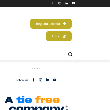
Registra azienda
Entra
- adv -