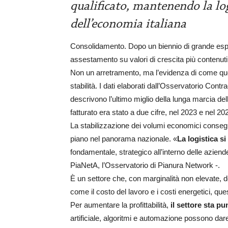
qualificato, mantenendo la log
dell’economia italiana
Consolidamento. Dopo un biennio di grande espan
assestamento su valori di crescita più contenuti
Non un arretramento, ma l’evidenza di come que
stabilità. I dati elaborati dall’Osservatorio Con
descrivono l’ultimo miglio della lunga marcia del
fatturato era stato a due cifre, nel 2023 e nel 202
La stabilizzazione dei volumi economici consegn
piano nel panorama nazionale. «
La logistica s
fondamentale, strategico all’interno delle aziend
PiaNetA, l’Osservatorio di Pianura Network -.
È un settore che, con marginalità non elevate, 
come il costo del lavoro e i costi energetici, ques
Per aumentare la profittabilità,
il settore sta p
artificiale, algoritmi e automazione possono dar