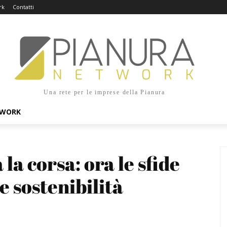
rk
Contatti
Una rete per le imprese della Pianura
TWORK
la corsa: ora le sfide 
e sostenibilità