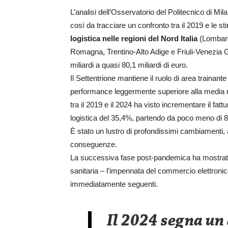
L’analisi dell’Osservatorio del Politecnico di M
così da tracciare un confronto tra il 2019 e le s
logistica nelle regioni del Nord Italia
(Lombardi
Romagna, Trentino-Alto Adige e Friuli-Venezia G
miliardi a quasi 80,1 miliardi di euro.
Il Settentrione mantiene il ruolo di area trainan
performance leggermente superiore alla media naz
tra il 2019 e il 2024 ha visto incrementare il fattu
logistica del 35,4%, partendo da poco meno di 8
È stato un lustro di profondissimi cambiamenti,
conseguenze.
La successiva fase post-pandemica ha mostrat
sanitaria – l’impennata del commercio elettroni
immediatamente seguenti.
Il 2024 segna un