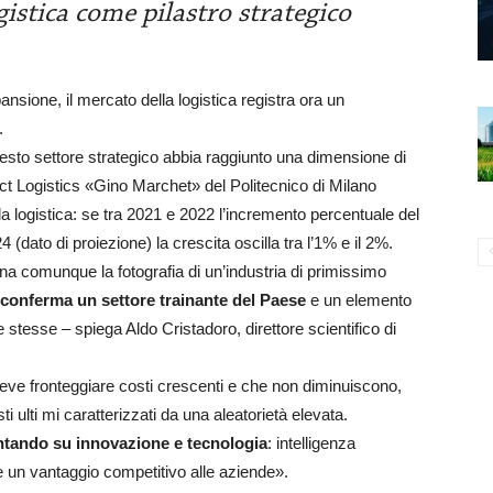
istica come pilastro strategico
sione, il mercato della logistica registra ora un
.
sto settore strategico abbia raggiunto una dimensione di
tract Logistics «Gino Marchet» del Politecnico di Milano
la logistica: se tra 2021 e 2022 l’incremento percentuale del
4 (dato di proiezione) la crescita oscilla tra l’1% e il 2%.
a comunque la fotografia di un’industria di primissimo
i conferma un settore trainante del Paese
e un elemento
e stesse – spiega Aldo Cristadoro, direttore scientifico di
deve fronteggiare costi crescenti e che non diminuiscono,
ti ulti mi caratterizzati da una aleatorietà elevata.
untando su innovazione e tecnologia
: intelligenza
e un vantaggio competitivo alle aziende».