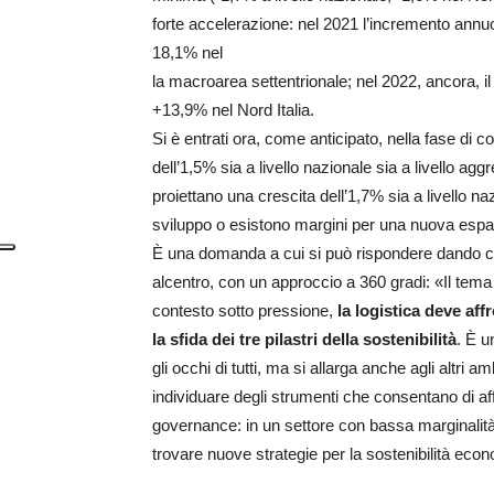
forte accelerazione: nel 2021 l’incremento annuo
18,1% nel
la macroarea settentrionale; nel 2022, ancora, il
+13,9% nel Nord Italia.
Si è entrati ora, come anticipato, nella fase di c
dell’1,5% sia a livello nazionale sia a livello ag
proiettano una crescita dell’1,7% sia a livello naz
sviluppo o esistono margini per una nuova esp
È una domanda a cui si può rispondere dando cen
alcentro, con un approccio a 360 gradi: «Il tema 
contesto sotto pressione,
la logistica deve aff
la sfida dei tre pilastri della sostenibilità
. È u
gli occhi di tutti, ma si allarga anche agli altri a
individuare degli strumenti che consentano di aff
governance: in un settore con bassa marginalità
trovare nuove strategie per la sostenibilità eco