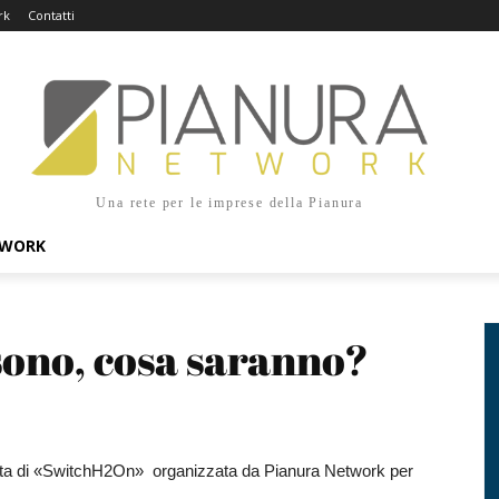
rk
Contatti
Una rete per le imprese della Pianura
TWORK
sono, cosa saranno?
ornata di «SwitchH2On» organizzata da Pianura Network per