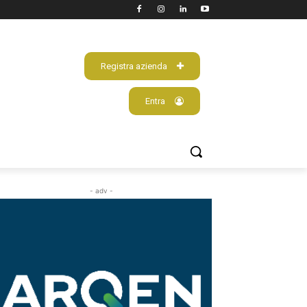
Registra azienda
Entra
- adv -