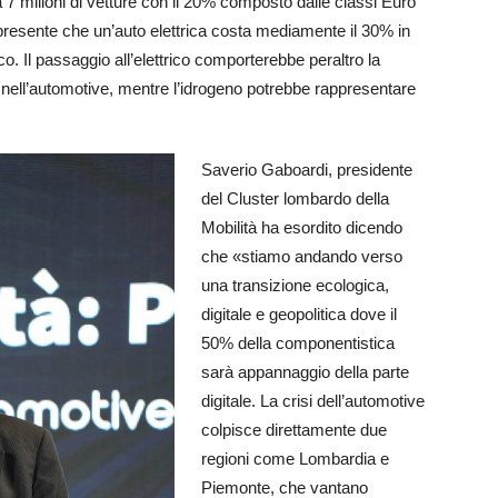
 7 milioni di vetture con il 20% composto dalle classi Euro
presente che un’auto elettrica costa mediamente il 30% in
 Il passaggio all’elettrico comporterebbe peraltro la
nell’automotive, mentre l’idrogeno potrebbe rappresentare
Saverio Gaboardi, presidente
del Cluster lombardo della
Mobilità ha esordito dicendo
che «stiamo andando verso
una transizione ecologica,
digitale e geopolitica dove il
50% della componentistica
sarà appannaggio della parte
digitale. La crisi dell’automotive
colpisce direttamente due
regioni come Lombardia e
Piemonte, che vantano