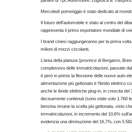
parlare di Tpl, Automotive, Logistica & Trasporti.
Mercoledì pomeriggio è stato dedicato al mondo de
Il futuro dell’automobile è stato al centro del di
rappresenta il primo esportatore mondiale di veic
I brand cinesi raggiungeranno per la prima volt
milioni di mezzi circolanti.
L’area della pianura (province di Bergamo, Bre
complessivo delle immatricolazioni, passate dal
è però in primis la flessione delle nuove auto elet
alimentazione più gettonato è l’ibrido elettrico 
anche le ibride elettriche plug-in, in crescita 
decisamente contenuti (sono state solo 1.760 le 
benzina rimane la scelta più gettonata, visto c
immatricolazioni, in incremento del 10,6% sull’
evidenzia una diminuzione del 16,7%, con 5.582 