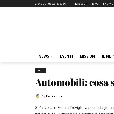
giovedì, Agosto 6, 2026
Accedi
News
Il Netwo
NEWS
EVENTI
MISSION
IL NE
Eventi
Automobili: cosa 
By
Redazione
Si è svolta in Fiera a Treviglio la seconda gi