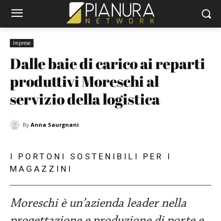
Imprese
Dalle baie di carico ai reparti 
produttivi Moreschi al 
servizio della logistica
By
Anna Saurgnani
I PORTONI SOSTENIBILI PER I
MAGAZZINI
Moreschi è un’azienda leader nella