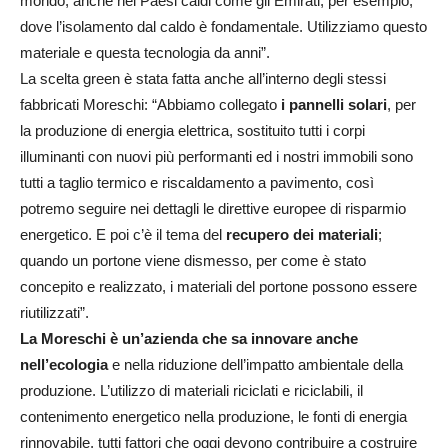
mondo, anche nei Paesi caldi come gli Emirati, per esempio,
dove l’isolamento dal caldo è fondamentale. Utilizziamo questo
materiale e questa tecnologia da anni”.
La scelta green è stata fatta anche all’interno degli stessi
fabbricati Moreschi: “Abbiamo collegato
i pannelli solari
, per
la produzione di energia elettrica, sostituito tutti i corpi
illuminanti con nuovi più performanti ed i nostri immobili sono
tutti a taglio termico e riscaldamento a pavimento, così
potremo seguire nei dettagli le direttive europee di risparmio
energetico. E poi c’è il tema del
recupero dei materiali
;
quando un portone viene dismesso, per come è stato
concepito e realizzato, i materiali del portone possono essere
riutilizzati”.
La Moreschi è un’azienda che sa innovare anche
nell’ecologia
e nella riduzione dell’impatto ambientale della
produzione. L’utilizzo di materiali riciclati e riciclabili, il
contenimento energetico nella produzione, le fonti di energia
rinnovabile, tutti fattori che oggi devono contribuire a costruire