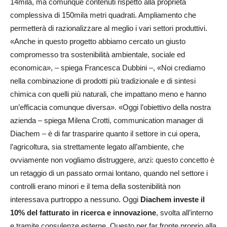
14mila, ma comunque contenuti rispetto alla proprietà
complessiva di 150mila metri quadrati. Ampliamento che
permetterà di razionalizzare al meglio i vari settori produttivi.
«Anche in questo progetto abbiamo cercato un giusto
compromesso tra sostenibilità ambientale, sociale ed
economica», – spiega Francesca Dubbini –, «Noi crediamo
nella combinazione di prodotti più tradizionale e di sintesi
chimica con quelli più naturali, che impattano meno e hanno
un’efficacia comunque diversa». «Oggi l’obiettivo della nostra
azienda – spiega Milena Crotti, communication manager di
Diachem – è di far trasparire quanto il settore in cui opera,
l’agricoltura, sia strettamente legato all’ambiente, che
ovviamente non vogliamo distruggere, anzi: questo concetto è
un retaggio di un passato ormai lontano, quando nel settore i
controlli erano minori e il tema della sostenibilità non
interessava purtroppo a nessuno. Oggi
Diachem investe il
10% del fatturato in ricerca e innovazione
, svolta all’interno
e tramite consulenze esterne. Questo per far fronte proprio alla