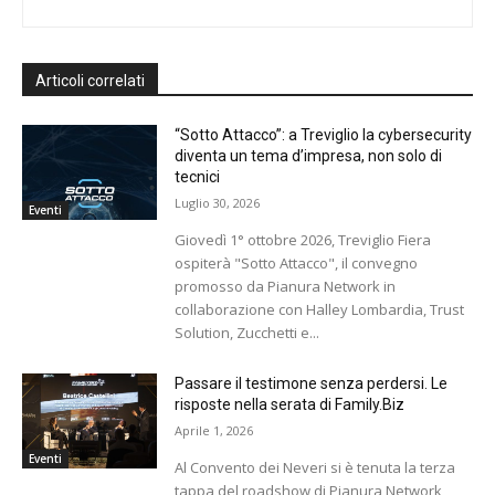
Articoli correlati
“Sotto Attacco”: a Treviglio la cybersecurity
diventa un tema d’impresa, non solo di
tecnici
Luglio 30, 2026
Eventi
Giovedì 1° ottobre 2026, Treviglio Fiera
ospiterà "Sotto Attacco", il convegno
promosso da Pianura Network in
collaborazione con Halley Lombardia, Trust
Solution, Zucchetti e...
Passare il testimone senza perdersi. Le
risposte nella serata di Family.Biz
Aprile 1, 2026
Eventi
Al Convento dei Neveri si è tenuta la terza
tappa del roadshow di Pianura Network