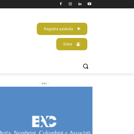
Registra azienda
Entra
- adv -