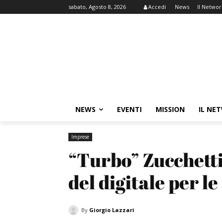
sabato, Agosto 8, 2026
Accedi
News
Il Networ
NEWS
EVENTI
MISSION
IL NE
Imprese
“Turbo” Zucchetti:
del digitale per l
By
Giorgio Lazzari