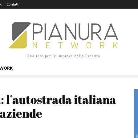
k
Contatti
Una rete per le imprese della Pianura
TWORK
 l’autostrada italiana 
e aziende