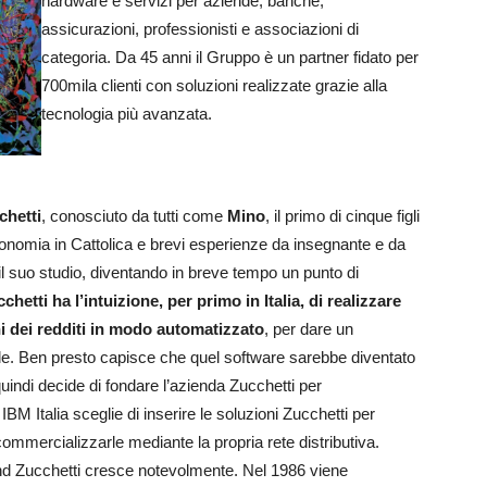
hardware e servizi per aziende, banche,
assicurazioni, professionisti e associazioni di
categoria. Da 45 anni il Gruppo è un partner fidato per
700mila clienti con soluzioni realizzate grazie alla
tecnologia più avanzata.
hetti
, conosciuto da tutti come
Mino
, il primo di cinque figli
conomia in Cattolica e brevi esperienze da insegnante e da
 il suo studio, diventando in breve tempo un punto di
chetti ha l’intuizione, per primo in Italia, di realizzare
ni dei redditi in modo automatizzato
, per dare un
le. Ben presto capisce che quel software sarebbe diventato
 quindi decide di fondare l’azienda Zucchetti per
BM Italia sceglie di inserire le soluzioni Zucchetti per
i commercializzarle mediante la propria rete distributiva.
and Zucchetti cresce notevolmente. Nel 1986 viene