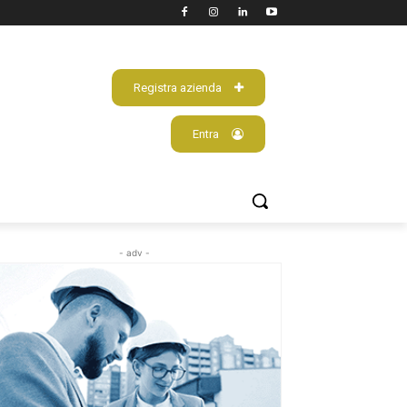
Registra azienda
Entra
- adv -