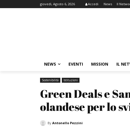
giovedì, Agosto 6, 2026
Accedi
News
Il Netwo
NEWS
EVENTI
MISSION
IL NE
Sostenibilità
Istituzioni
Green Deals e San
olandese per lo sv
By
Antonello Pezzini