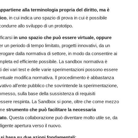
partiene alla terminologia propria del diritto, ma è
ico
, in cui indica uno spazio di prova in cui è possibile
ndurre allo sviluppo di un prototipo.
ficarsi
in uno spazio che può essere virtuale, oppure
per un periodo di tempo limitato, progetti innovativi, da un
 derogare dalla normativa di settore, in modo da consentire ai
ompleta ed efficiente possibile. La sandbox normativa è
tati dei vari test e delle varie sperimentazioni possono essere
entuale modifica normativa. Il procedimento è abbastanza
ativo all’ente pubblico che sovrintende la sperimentazione,
mmesso, sulla base della sussistenza di requisiti
essere respinta. La Sandbox si pone, oltre che come mezzo
come
strumento che può facilitare la necessaria
ato.
Questa collaborazione può diventare molto utile se, da
lligente apertura verso il nuovo.
x si basa su due azioni fondamentali: