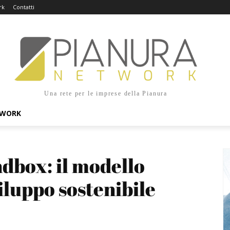
rk
Contatti
Una rete per le imprese della Pianura
TWORK
dbox: il modello 
iluppo sostenibile