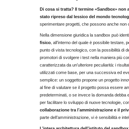
Di cosa si tratta?
Il termine «Sandbox» non ap
stato ripreso dal lessico del mondo tecnolog
sperimentare progetti, che possono anche non co
Nella dimensione giuridica la sandbox può identi
fisico
, all’interno del quale è possibile testare, 
punto di vista tecnologico, con la possibilità di
promotori di svolgere i test nella maniera più c
caratterizzata da un’ulteriore peculiarità: i risul
utilizzati come base, per una successiva ed ev
semplice: un soggetto propone un progetto innov
al fine di valutare se il progetto possa essere a
predeterminati, o se invece la domanda debba 
per facilitare lo sviluppo di nuove tecnologie, 
collaborazione tra l’amministrazione e il priv
parte dell’amministrazione, vi è sensibilità e inte
L’intera architettura dell’istituto del sandbo